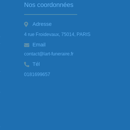
Nos coordonnées
Adresse
,
4 rue Froidevaux, 75014, PARIS
s
s
Email
contact@lart-funeraire.fr
,
Tél
s
0181699657
s
,
,
-