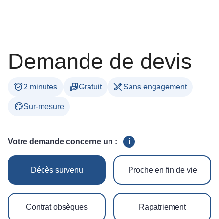
Demande de devis
alarm_on
hand_package
edit_off
2 minutes
Gratuit
Sans engagement
palette
Sur-mesure
Votre demande concerne un :
i
Décès survenu
Proche en fin de vie
Contrat obsèques
Rapatriement