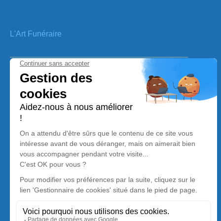
L'Art Funéraire
Voir notre cartr de visite (Click Me)