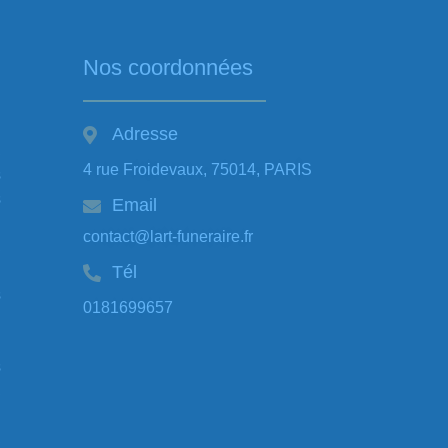
Nos coordonnées
Adresse
,
4 rue Froidevaux, 75014, PARIS
s
s
Email
contact@lart-funeraire.fr
,
Tél
s
0181699657
s
,
,