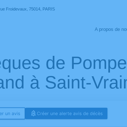
rue Froidevaux, 75014, PARIS
A propos de no
sèques de Pompe
nd à Saint-Vrai
r un avis
Créer une alerte avis de décès