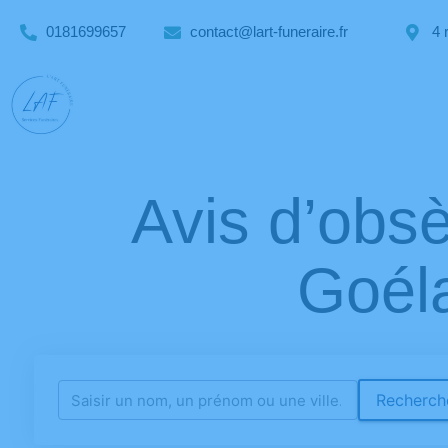
0181699657
contact@lart-funeraire.fr
4 
Avis d’ob
Goéla
Recherche