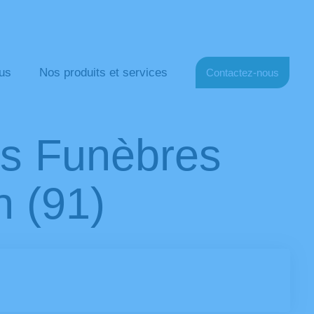
us
Nos produits et services
Contactez-nous
s Funèbres
n (91)