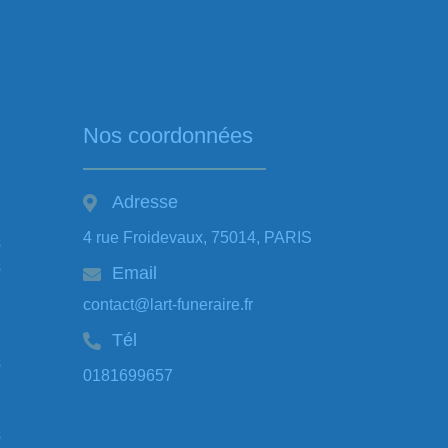
Nos coordonnées
Adresse
,
4 rue Froidevaux, 75014, PARIS
s
s
Email
contact@lart-funeraire.fr
,
Tél
s
0181699657
s