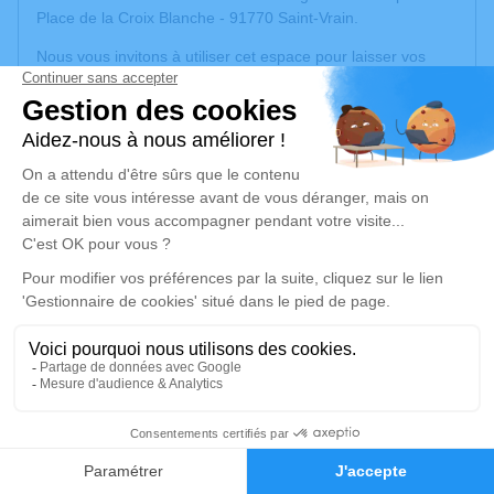
Place de la Croix Blanche - 91770 Saint-Vrain.
Nous vous invitons à utiliser cet espace pour laisser vos
condoléances, partager des photos souvenirs, une
anecdote ou exprimer vos pensées à travers des poèmes
ou des textes. Cet endroit est un lieu d'expression dédié à
honorer la mémoire de Jean-Luc LECLERCQ.
Je rends hommage
Cérémonie religieuse
mercredi 24 juin 2026 à 10h00
Église Saint Caprais de Saint-Vrain
Place de la Croix Blanche
91770 Saint-Vrain
1
Je rends hommage
Faire-part
Hommages