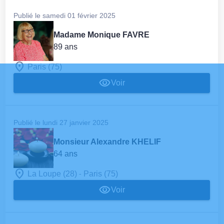
Publié le samedi 01 février 2025
Madame Monique FAVRE
89 ans
Paris (75)
Voir
Publié le lundi 27 janvier 2025
Monsieur Alexandre KHELIF
64 ans
-
La Loupe (28)
Paris (75)
Voir