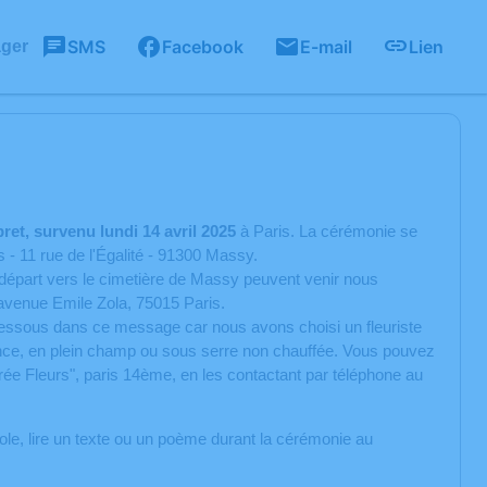
SMS
Facebook
E-mail
Lien
ager
ret, survenu
lundi 14 avril 2025
à Paris. La cérémonie se
s - 11 rue de l'Égalité - 91300 Massy.
e départ vers le cimetière de Massy peuvent venir nous
avenue Emile Zola, 75015 Paris.
i-dessous dans ce message car nous avons choisi un fleuriste
nce, en plein champ ou sous serre non chauffée. Vous pouvez
irée Fleurs", paris 14ème, en les contactant par téléphone au
e, lire un texte ou un poème durant la cérémonie au