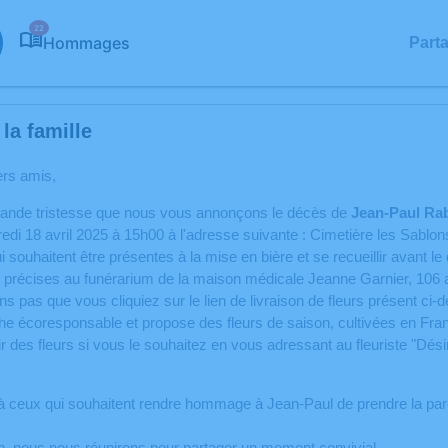
22
Hommages
Part
la famille
ers amis,
rande tristesse que nous vous annonçons le décès de
Jean-Paul Rab
redi 18 avril 2025 à 15h00 à l'adresse suivante : Cimetière les Sablon
 souhaitent être présentes à la mise en bière et se recueillir avant l
 précises au funérarium de la maison médicale Jeanne Garnier, 106 
s pas que vous cliquiez sur le lien de livraison de fleurs présent c
he écoresponsable et propose des fleurs de saison, cultivées en Fra
ir des fleurs si vous le souhaitez en vous adressant au fleuriste "Dés
ceux qui souhaitent rendre hommage à Jean-Paul de prendre la parol
n, nous nous réunirons pour partager un moment convivial.