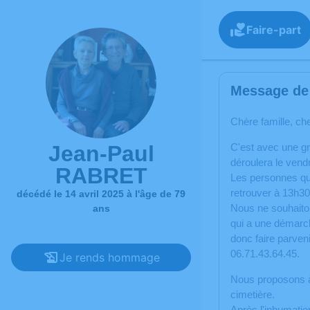
Faire-part
Message de 
Chère famille, ch
Jean-Paul
C'est avec une g
déroulera le vend
RABRET
Les personnes qui
retrouver à 13h30
décédé le 14 avril 2025 à l'âge de 79
Nous ne souhaiton
ans
qui a une démarc
donc faire parven
06.71.43.64.45.
Je rends hommage
Nous proposons à 
cimetière.
Après l'inhumatio