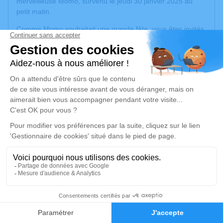
merveilleuse Momo, survenu le jeudi 30 janvier 2025 au
petit matin.
Comme Momo souhaitait une grande fête, vous êtes invités
à nous rejoindre à l'issue de la cérémonie chez Sophie et
Jonathan. Nous en profiterons pour tous nous retrouver
autour de souvenirs heureux et d'anecdotes et continuer de
célébrer Momo !
Si vous souhaitez nous accompagner lors de cette journée,
merci de nous faire part de votre venue afin de pouvoir
organiser au mieux votre accueil et le bon déroulement de
la cérémonie.
Et si vous en avez le cœur, portez des couleurs vives pour
cette occasion.
Vous trouverez sur ce lien toutes les informations
concernant les obsèques.
Momo ne désirait pas de fleurs, mais vous avez la
38
possibilité de lui rendre hommage sur cette plate-forme. Vos
messages constitueront un livre d'or pour son départ.
Faire-part
Hommages