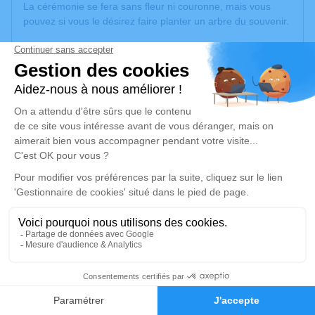
La cérémonie se fera sans fleur ni couronne, mais vous
pouvez si vous le désirez faire planter un arbre du souvenir.
Didier, Sandrine, Baptiste,Téo.
Je rends hommage
Cérémonie civile
vendredi 22 novembre 2024 à 15h00
Crématorium du Père-Lachaise de Paris
71 Rue des Rondeaux
75020 Paris
Je rends hommage
Déroulé des obsèques
12
Faire-part
Hommages
Cérémonie civile