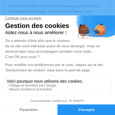
Nous vous invitons à utiliser cet espace pour laisser vos
condoléances, partager des photos souvenirs, une
anecdote ou exprimer vos pensées à travers des poèmes
ou des textes. Cet endroit est un lieu d'expression dédié à
honorer la mémoire de Béatrice LECHAT.
Un service de plantation d’arbre hommage est
disponible
ici
.
Je rends hommage
Cérémonie civile
vendredi 07 novembre 2025 à 10h30
Crématorium du Père-Lachaise de Paris
55 Rue des Rondeaux
75020 Paris
2
Faire-part
Hommages
Je rends hommage